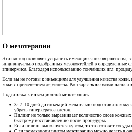
О мезотерапии
Этот метод позволяет устранить имеющиеся несовершенства, за
индивидуально подобранных мезококтейлей в определенные сл
эпидермиса. Благодаря использованию тончайших игл, процедура
Если вы не готовы к инъекциям для улучшения качества кожи,
кожи с применением дермапена. Раствор с экзосомами наносит
Подготовка к инъекционной мезотерапии:
За 7–10 дней до инъекций желательно подготовить кожу
убрать гиперкератоз клеток.
Пилинг не только выравнивает количество слоев кожных 
быстрому восстановлению после процедуры.
Если пилинг выполняется курсом, то это готовит сосуды 
С гидромеханопилингом мезотерапию можно делать в оди