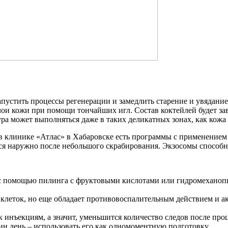
пустить процессы регенерации и замедлить старение и увядание
ои кожи при помощи тончайших игл. Состав коктейлей будет за
 может выполняться даже в таких деликатных зонах, как кожа в 
 в клинике «Атлас» в Хабаровске есть программы с применением
ся наружно после небольшого скрабирования. Экзосомы способн
 с помощью пилинга с фруктовыми кислотами или гидромеханоп
клеток, но еще обладает противовоспалительным действием и ак
к инъекциям, а значит, уменьшится количество следов после про
н день – использовать его как одномоментную подготовку.