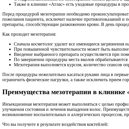
Также в клинике «Атлас» есть уходовые процедуры в пр
Перед процедурой мезотерапии необходимо проконсультировать
пожелания пациента, исключит наличие противопоказаний и п
препараты, способствующие разжижению крови. В день процед
Как проходит мезотерапия:
Сначала косметолог удалит все имеющиеся загрязнения н
При повышенной чувствительности может быть выполнен
Введение выбранного препарата осуществляется при помо
По завершении процедуры места вколов обрабатываются 
Мезотерапия выполняется курсом, количество сеансов оп
После процедуры нежелательно касаться руками лица в первые 
ограничить физические нагрузки, а также исключить прием горя
Преимущества мезотерапии в клинике 
Инъекционная мезотерапия может выполняться с целью профил
улучшения состояния и лечения выпадения волос. Преимуществ
возникновение воспалительных и аллергических процессов, пр
Что вы получите в результате воздействия коктейлей: