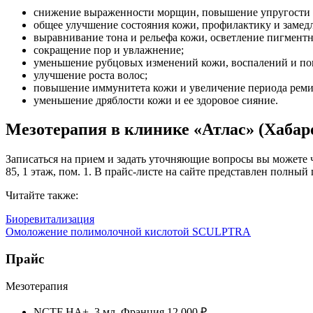
снижение выраженности морщин, повышение упругости и
общее улучшение состояния кожи, профилактику и замедл
выравнивание тона и рельефа кожи, осветление пигментн
сокращение пор и увлажнение;
уменьшение рубцовых изменений кожи, воспалений и пок
улучшение роста волос;
повышение иммунитета кожи и увеличение периода реми
уменьшение дряблости кожи и ее здоровое сияние.
Мезотерапия в клинике «Атлас» (Хабар
Записаться на прием и задать уточняющие вопросы вы можете че
85, 1 этаж, пом. 1. В прайс-листе на сайте представлен полн
Читайте также:
Биоревитализация
Омоложение полимолочной кислотой SCULPTRA
Прайс
Мезотерапия
NCTF HA+, 3 мл, Франция
12 000 ₽