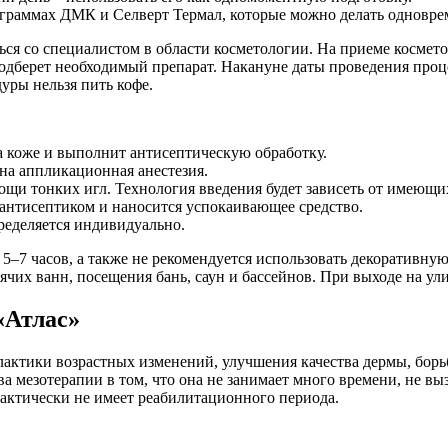
ограммах ДМК и Селверт Термал, которые можно делать одновре
ся со специалистом в области косметологии. На приеме космет
одберет необходимый препарат. Накануне даты проведения проц
уры нельзя пить кофе.
а коже и выполнит антисептическую обработку.
а аппликационная анестезия.
щи тонких игл. Технология введения будет зависеть от имеющи
антисептиком и наносится успокаивающее средство.
ределяется индивидуально.
5–7 часов, а также не рекомендуется использовать декоративну
чих ванн, посещения бань, саун и бассейнов. При выходе на ули
«Атлас»
актики возрастных изменений, улучшения качества дермы, бор
а мезотерапии в том, что она не занимает много времени, не в
актически не имеет реабилитационного периода.